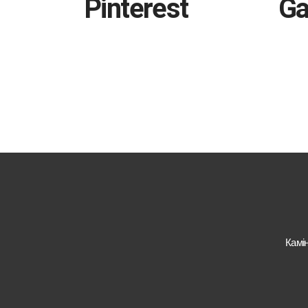
Pinterest
Ga
Landing
Landi
Камі