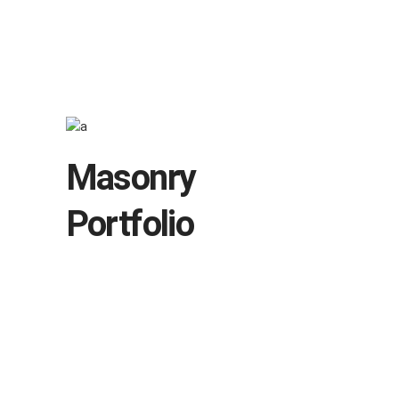
+38 (063) 26-32-903
+38 (099) 34-85-248
Masonry
Portfolio
Landing