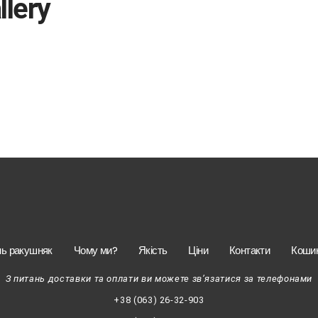
llery
ng
нь ракушняк
Чому ми?
Якість
Ціни
Контакти
Коши
З питань доставки та оплати ви можете зв’язатися за телефонами
+38 (063) 26-32-903