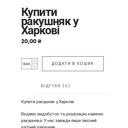
Купити
ракушняк у
Харкові
20,00
₴
Купити
ДОДАТИ В КОШИК
ракушняк
у
Харкові
ОПИС
ВІДГУКИ (0)
quantity
Купити ракушняк у Харкові
Ведемо видобуток та реалізацію каменю
ракушняка. У нас завжди лише якісний
елітний ракушняк.