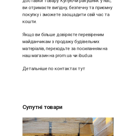
доставки товару. Купуючи ракушняк у нас,
ви отримаєте вигідну, безпечну та приємну
покупку і зможете заощадити свій час та
кошти.
Якщо ви більше довіряєте перевіреним
майданчикам з продажу будівельних
матеріалів, переходьте за посиланням на
наш магазин на
prom.ua
чи
ibud.ua
Детальніше по контактах
тут
Супутні товари