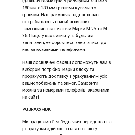
ідеальну геометрію з розмірами 380 мм х
180 мм х 180 мм і рівними кутами та
гранями. Наш ракушняк задовольняє
потреби навіть найвибагливіших
замовників, включаючи Марки М 25 та М
35. Якщо у вас виникнуть будь-які
запитання, не соромтеся звертатися до
нас за вказаними телефонами.
Наші досвідчені фахівці допоможуть вам з
вибором потрібної марки блоку та
прорахують доставку з урахуванням усіх
ваших побажань та вимог. Замовити
можна за номерами телефонів, вказаними
на сайті.
РОЗРАХУНОК
Ми працюємо без будь-яких передоплат, а
розрахунки здійснюються по факту