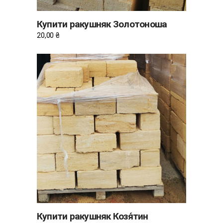
Купити ракушняк Золотоноша
20,00
₴
ДОДАТИ В КОШИК
Купити ракушняк Козя́тин