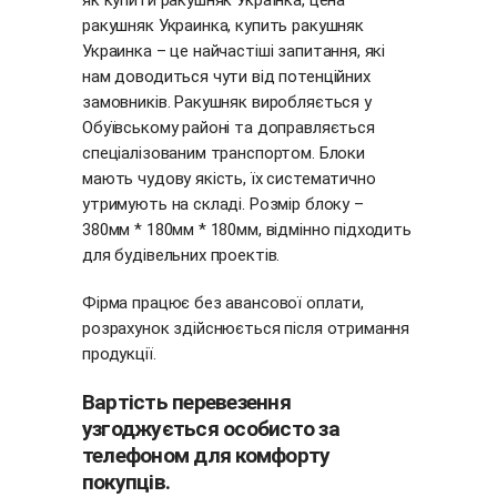
як купити ракушняк Українка, цена
ракушняк Украинка, купить ракушняк
Украинка – це найчастіші запитання, які
нам доводиться чути від потенційних
замовників. Ракушняк виробляється у
Обуївському районі та доправляється
спеціалізованим транспортом. Блоки
мають чудову якість, їх систематично
утримують на складі. Розмір блоку –
380мм * 180мм * 180мм, відмінно підходить
для будівельних проектів.
Фірма працює без авансової оплати,
розрахунок здійснюється після отримання
продукції.
Вартість перевезення
узгоджується особисто за
телефоном для комфорту
покупців.