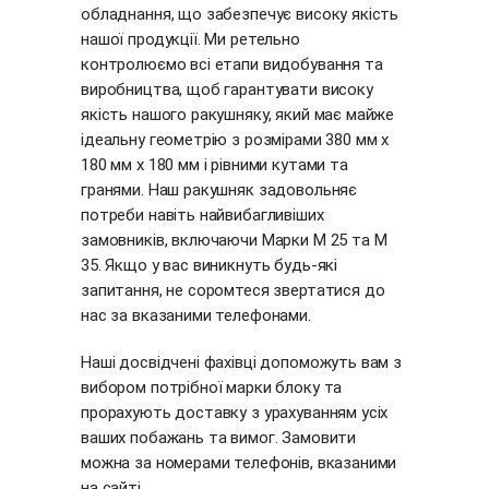
обладнання, що забезпечує високу якість
нашої продукції. Ми ретельно
контролюємо всі етапи видобування та
виробництва, щоб гарантувати високу
якість нашого ракушняку, який має майже
ідеальну геометрію з розмірами 380 мм х
180 мм х 180 мм і рівними кутами та
гранями. Наш ракушняк задовольняє
потреби навіть найвибагливіших
замовників, включаючи Марки М 25 та М
35. Якщо у вас виникнуть будь-які
запитання, не соромтеся звертатися до
нас за вказаними телефонами.
Наші досвідчені фахівці допоможуть вам з
вибором потрібної марки блоку та
прорахують доставку з урахуванням усіх
ваших побажань та вимог. Замовити
можна за номерами телефонів, вказаними
на сайті.