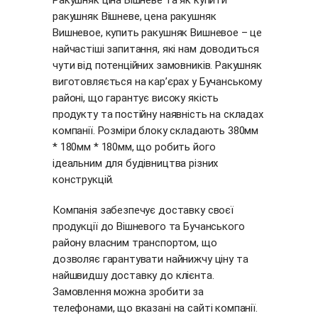
Ракушняк ціна Вішневе та як купити
ракушняк Вішневе, цена ракушняк
Вишневое, купить ракушняк Вишневое – це
найчастіші запитання, які нам доводиться
чути від потенційних замовників. Ракушняк
виготовляється на кар’єрах у Бучанському
районі, що гарантує високу якість
продукту та постійну наявність на складах
компанії. Розміри блоку складають 380мм
* 180мм * 180мм, що робить його
ідеальним для будівництва різних
конструкцій.
Компанія забезпечує доставку своєї
продукції до Вішневого та Бучанського
району власним транспортом, що
дозволяє гарантувати найнижчу ціну та
найшвидшу доставку до клієнта.
Замовлення можна зробити за
телефонами, що вказані на сайті компанії.