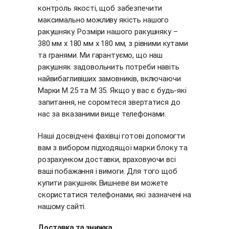
контроль якості, щоб забезпечити
максимально можливу якість нашого
ракушняку. Розміри нашого ракушняку –
380 мм х 180 мм х 180 мм, з рівними кутами
та гранями. Ми гарантуємо, що наш
ракушняк задовольнить потреби навіть
найвибагливіших замовників, включаючи
Марки М 25 та М 35. Якщо у вас є будь-які
запитання, не соромтеся звертатися до
нас за вказаними вище телефонами.
Наші досвідчені фахівці готові допомогти
вам з вибором підходящої марки блоку та
розрахунком доставки, враховуючи всі
ваші побажання і вимоги. Для того щоб
купити ракушняк Вишневе ви можете
скористатися телефонами, які зазначені на
нашому сайті.
Доставка та знижка.