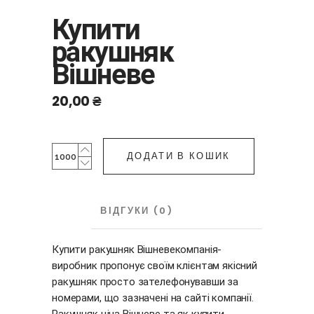
Купити
ракушняк
Вішневе
20,00
₴
Купити
ДОДАТИ В КОШИК
ракушняк
Вішневе
quantity
ОПИС
ВІДГУКИ (0)
Купити ракушняк Вішневекомпанія-
виробник пропонує своїм клієнтам якісний
ракушняк просто зателефонувавши за
номерами, що зазначені на сайті компанії.