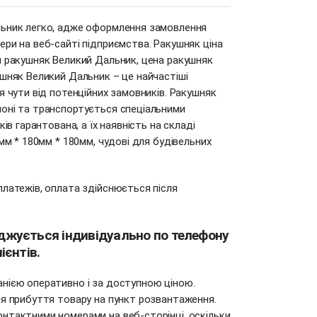
ьник легко, адже оформлення замовлення
ри на веб-сайті підприємства. Ракушняк ціна
и ракушняк Великий Дальник, цена ракушняк
шняк Великий Дальник – це найчастіші
я чути від потенційних замовників. Ракушняк
оні та транспортується спеціальними
ів гарантована, а їх наявність на складі
мм * 180мм * 180мм, чудові для будівельних
латежів, оплата здійснюється після
оджується індивідуально по телефону
ієнтів.
нією оперативно і за доступною ціною.
ля прибуття товару на пункт розвантаження.
нтактними номерами на веб-сторінці, оскільки