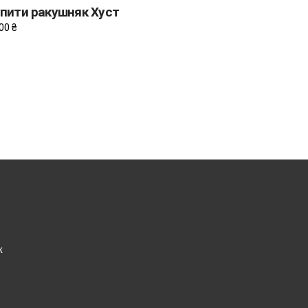
пити ракушняк Хуст
,00
₴
к