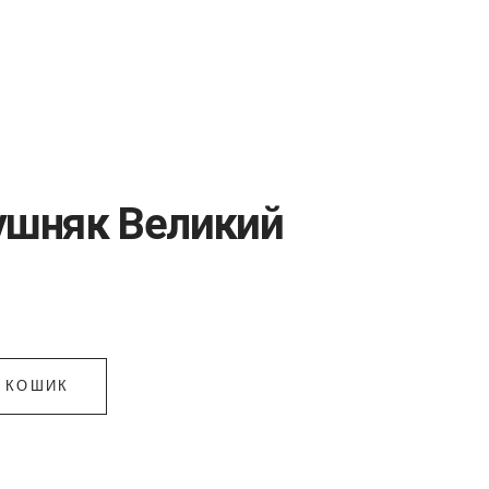
+38 (063) 26-32-903
+38 (099) 34-85-248
ушняк Великий
В КОШИК