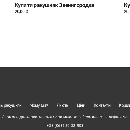
Купити ракушняк Звенигородка
Ку
20,00
₴
20
нь ракушняк
Чому ми?
Якість
Ціни
Контакти
Коши
З питань доставки та оплати ви можете зв’язатися за телефонами
+38 (063) 26-32-903