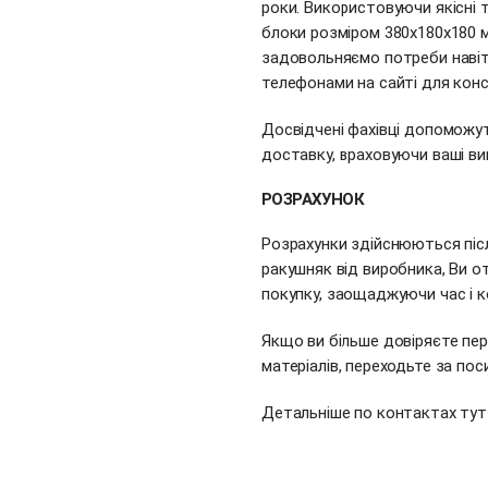
роки. Використовуючи якісні т
блоки розміром 380х180х180 
задовольняємо потреби навіть
телефонами на сайті для конс
Досвідчені фахівці допоможу
доставку, враховуючи ваші ви
РОЗРАХУНОК
Розрахунки здійснюються піс
ракушняк від виробника, Ви о
покупку, заощаджуючи час і к
Якщо ви більше довіряєте пе
матеріалів, переходьте за по
Детальніше по контактах
тут