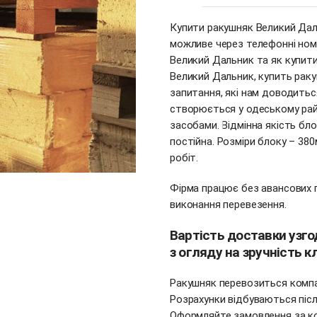
Купити ракушняк Великий Дал
можливе через телефонні номе
Великий Дальник та як купит
Великий Дальник, купить раку
запитання, які нам доводитьс
створюється у одеському рай
засобами. Відмінна якість блок
постійна. Розміри блоку – 380
робіт.
Фірма працює без авансових п
виконання перевезення.
Вартість доставки узг
з огляду на зручність кл
Ракушняк перевозиться компа
Розрахунки відбуваються піс
Оформляйте замовлення за ко