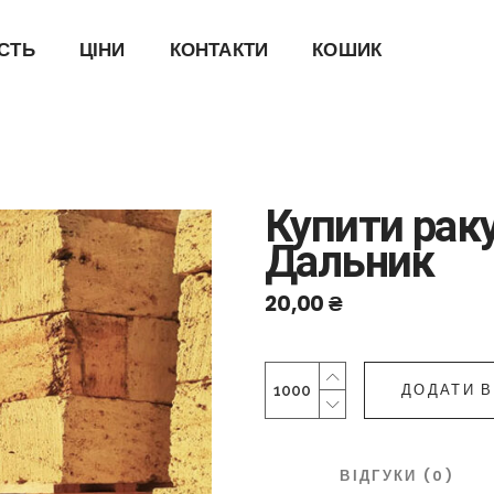
ІСТЬ
ЦІНИ
КОНТАКТИ
КОШИК
Купити рак
Дальник
20,00
₴
Купити
ДОДАТИ 
ракушняк
Великий
Дальник
quantity
ОПИС
ВІДГУКИ (0)