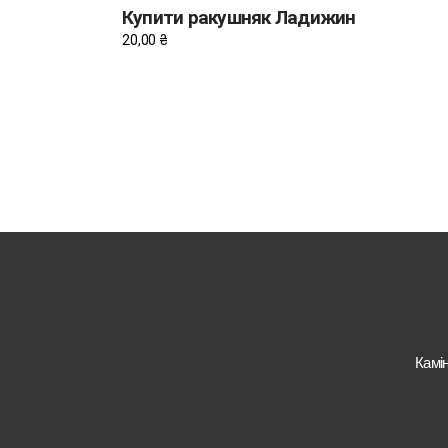
Купити ракушняк Ладижин
20,00
₴
Камі