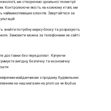
ехнології, ми створюємо ідеальної геометрії
мм. Контролюючи якість на кожному етапі, ми
 найвимогливіших клієнтів. Звертайтеся за
ультацій.
ть знайти потрібну марку блоку та розрахують
моги. Замовити можна за телефонами на сайті.
ля доставки без передоплат. Купуючи
тримуєте вигідну, безпечну та економічну
ошти.
ревіреним майданчикам з продажу будівельних
силанням на наш магазин на
prom.ua
чи
ibud.ua