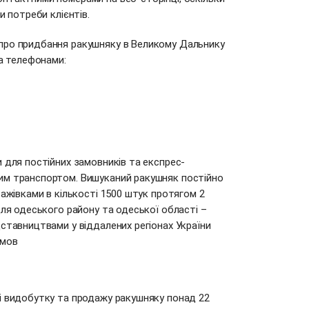
и потреби клієнтів.
про придбання ракушняку в Великому Дальнику
за телефонами:
 для постійних замовників та експрес-
им транспортом. Вишуканий ракушняк постійно
тажівками в кількості 1500 штук протягом 2
для одеського району та одеської області –
ставництвами у віддалених регіонах України
амов
і видобутку та продажу ракушняку понад 22