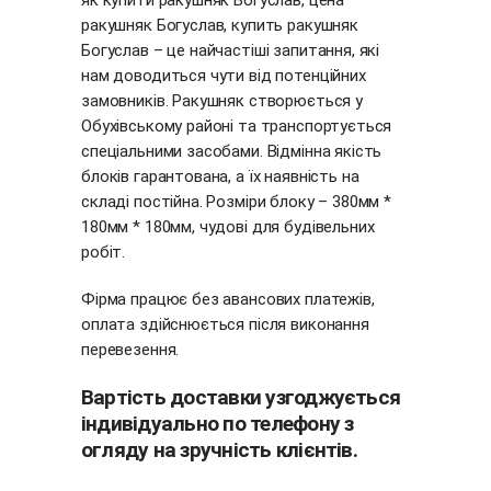
як купити ракушняк Богуслав, цена
ракушняк Богуслав, купить ракушняк
Богуслав – це найчастіші запитання, які
нам доводиться чути від потенційних
замовників. Ракушняк створюється у
Обухівському районі та транспортується
спеціальними засобами. Відмінна якість
блоків гарантована, а їх наявність на
складі постійна. Розміри блоку – 380мм *
180мм * 180мм, чудові для будівельних
робіт.
Фірма працює без авансових платежів,
оплата здійснюється після виконання
перевезення.
Вартість доставки узгоджується
індивідуально по телефону з
огляду на зручність клієнтів.