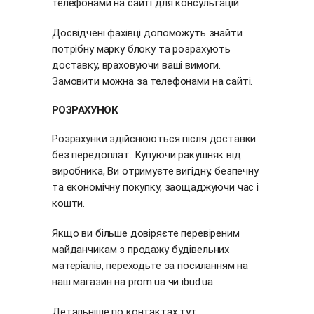
телефонами на сайті для консультацій.
Досвідчені фахівці допоможуть знайти
потрібну марку блоку та розрахують
доставку, враховуючи ваші вимоги.
Замовити можна за телефонами на сайті.
РОЗРАХУНОК
Розрахунки здійснюються після доставки
без передоплат. Купуючи ракушняк від
виробника, Ви отримуєте вигідну, безпечну
та економічну покупку, заощаджуючи час і
кошти.
Якщо ви більше довіряєте перевіреним
майданчикам з продажу будівельних
матеріалів, переходьте за посиланням на
наш магазин на
prom.ua
чи
ibud.ua
Детальніше по контактах
тут