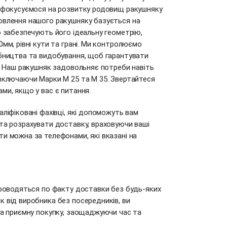
и фокусуємося на розвитку родовищ ракушняку
овлення нашого ракушняку базується на
о забезпечують його ідеальну геометрію,
0мм, рівні кути та грані. Ми контролюємо
обництва та видобування, щоб гарантувати
ї. Наш ракушняк задовольняє потреби навіть
 включаючи Марки М 25 та М 35. Звертайтеся
ми, якщо у вас є питання.
аліфіковані фахівці, які допоможуть вам
та розрахувати доставку, враховуючи ваші
и можна за телефонами, які вказані на
проводяться по факту доставки без будь-яких
 від виробника без посередників, ви
та приємну покупку, заощаджуючи час та