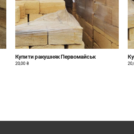
Купити ракушняк Первомайськ
Ку
20,00
₴
20