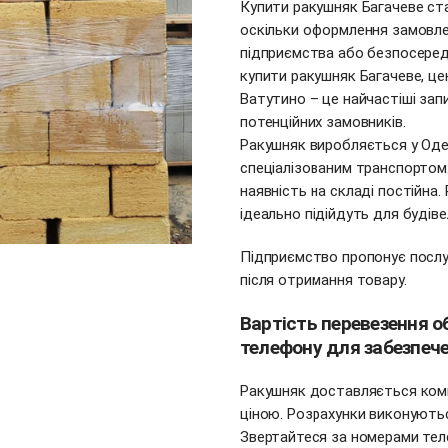
Купити ракушняк Багачеве ст
оскільки оформлення замовле
підприємства або безпосередн
купити ракушняк Багачеве, це
Ватутино – це найчастіші зап
потенційних замовників.
Ракушняк виробляється у Оде
спеціалізованим транспортом.
наявність на складі постійна.
ідеально підійдуть для будіве
Підприємство пропонує послу
після отримання товару.
Вартість перевезення о
телефону для забезпече
Ракушняк доставляється ком
ціною. Розрахунки виконуютьс
Звертайтеся за номерами теле