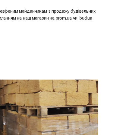
ревіреним майданчикам з продажу будівельних
силанням на наш магазин на
prom.ua
чи
ibud.ua
ДОДАТИ В КОШИК