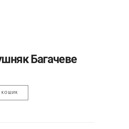
+38 (063) 26-32-903
+38 (099) 34-85-248
ушняк Багачеве
В КОШИК