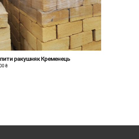
пити ракушняк Кременець
,00
₴