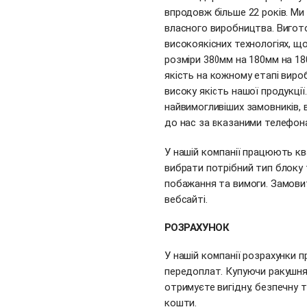
впродовж більше 22 років. М
власного виробництва. Вигот
високоякісних технологіях, щ
розміри 380мм на 180мм на 18
якість на кожному етапі вир
високу якість нашої продукці
найвимогливіших замовників,
до нас за вказаними телефона
У нашій компанії працюють кв
вибрати потрібний тип блоку 
побажання та вимоги. Замовит
вебсайті.
РОЗРАХУНОК
У нашій компанії розрахунки 
передоплат. Купуючи ракушняк
отримуєте вигідну, безпечну 
кошти.