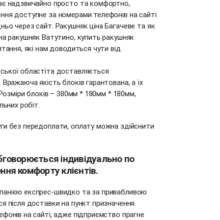
ає надзвичайно просто та комфортно,
ння доступне за номерами телефонів на сайті
ьо через сайт. Ракушняк ціна Багачеве та як
на ракушняк Ватутино, купить ракушняк
итання, які нам доводиться чути від
ської областіта доставляється
 Вражаюча якість блоків гарантована, а їх
 Розміри блоків – 380мм * 180мм * 180мм,
льних робіт.
ги без передоплати, оплату можна здійснити
бговорюється індивідуально по
ння комфорту клієнтів.
панією експрес-швидко та за привабливою
я після доставки на пункт призначення.
фонів на сайті, адже підприємство прагне