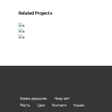
Related Projects
Project Showcase
Project Showcase
Landing 2
Designer Portfolio
Landing 2
Landing 2
Камінь ракушняк
Чому ми?
Якість
Ціни
Контакти
Кошик