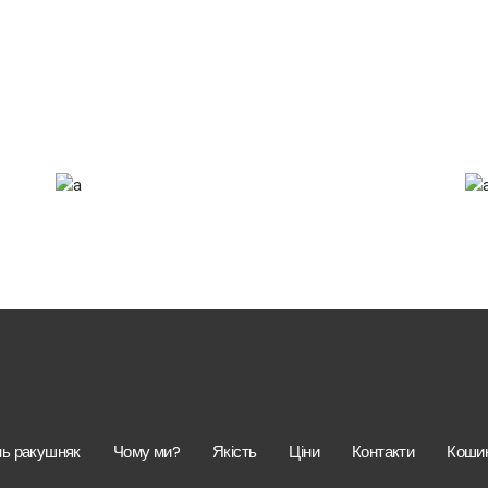
Checkmate
Design
нь ракушняк
Чому ми?
Якість
Ціни
Контакти
Коши