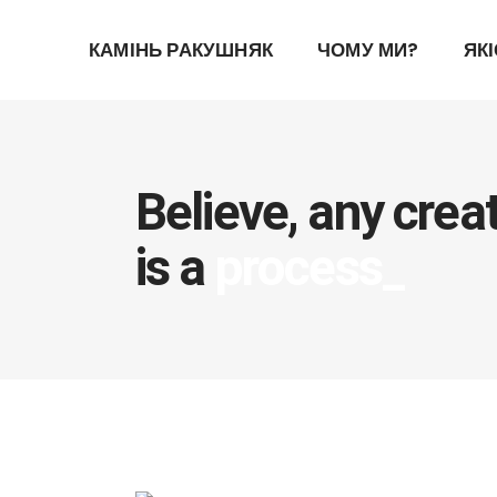
КАМІНЬ РАКУШНЯК
ЧОМУ МИ?
ЯК
Believe, any creat
is a
process_