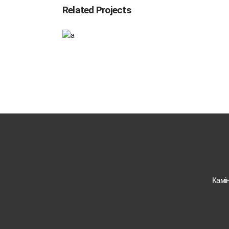
Related Projects
What We Do
Landing Inner
Камі