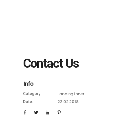
+38 (063) 26-32-903
+38 (099) 34-85-248
Contact Us
Info
Landing Inner
Category:
22.02.2018
Date: