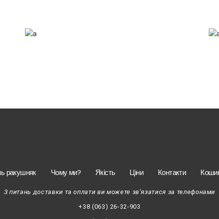
What We Do
Landing Inner
нь ракушняк
Чому ми?
Якість
Ціни
Контакти
Коши
З питань доставки та оплати ви можете зв’язатися за телефонами
+38 (063) 26-32-903